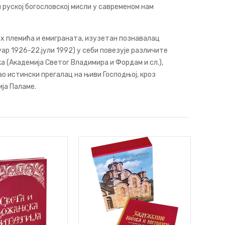
 руској богословској мисли у савременом нам
их племића и емиграната, изузетан познавалац
ар 1926-22.јули 1992) у себи повезује различите
а (Академија Светог Владимира и Фордам и сл.),
о истински прегалац на њиви Господњој, кроз
ја Паламе.