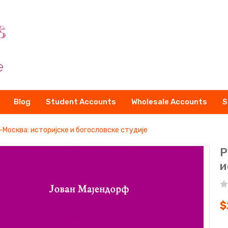
Blog
Student Accounts
Wholesale Accounts
S
осква: историјске и богословске студије
Р
и
$