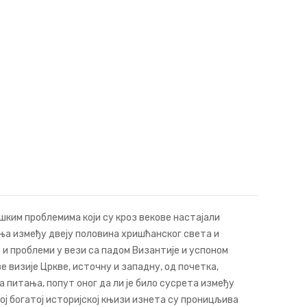
шким проблемима који су кроз векове настајали
ња између двеју половина хришћанског света и
 и проблеми у вези са падом Византије и успоном
е визије Цркве, источну и западну, од почетка,
 питања, попут оног да ли је било сусрета између
овој богатој историјској књизи изнета су проницљива