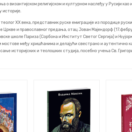
а о византијском религијском и културном наслеђу у Русији као и
 историје.
 теолог XX века, представник руске емиграције из породице руск
е Цркве и православног предања, отац Јован Мајендорф (17.фебру
вске школе Париза (Сорбона и Институт Светог Сергија) и Њујорк
и мостове међу хришћанима и делајући свестрано и аутентично ка
ање историјских и теолошких студија, посебно учења Св. Григори