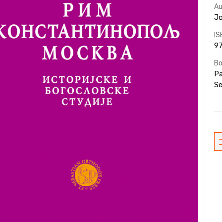
Au
Јо
IS
9
Bo
Pa
Se
Cu
St