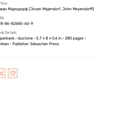
thor:
ван Мајендорф (Jovan Majendorf, John Meyendorff)
BN:
78-86-82685-60-9
ok Details:
perback · duotone · 5.7 × 8 × 0.6 in · 280 pages ·
rbian · Publisher: Sebastian Press
rrent
ock: