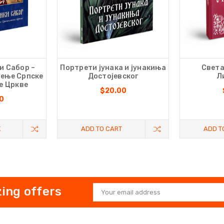
и Сабор –
Портрети јунака и јунакиња
Света
чење Српске
Достојевског
Л
е Цркве
$20.00
0
K
ADD TO CART
ADD T
ing offers
Email
Address