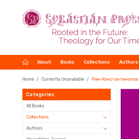
About
Books
Collections
Authors
Home
Currently Unavailable
Рим-Константинопољ-М
Categories
All Books
Collections
Authors