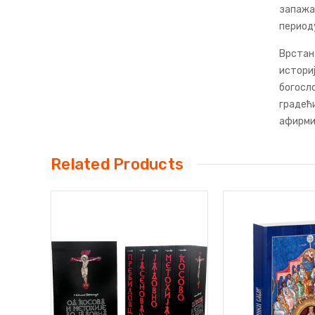
запажањ
периоду
Врстан
историј
богосло
градећ
афирмис
Related Products