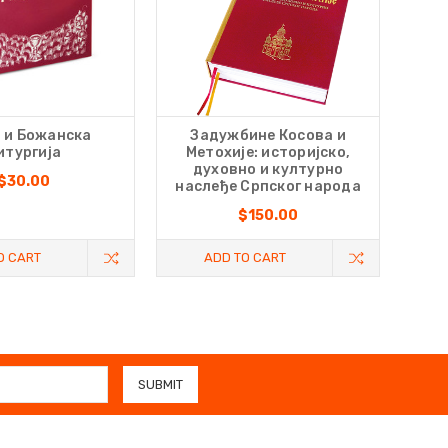
 и Божанска
Задужбине Косова и
итургија
Метохије: историјско,
духовно и културно
$30.00
наслеђе Српског народа
$150.00
O CART
ADD TO CART