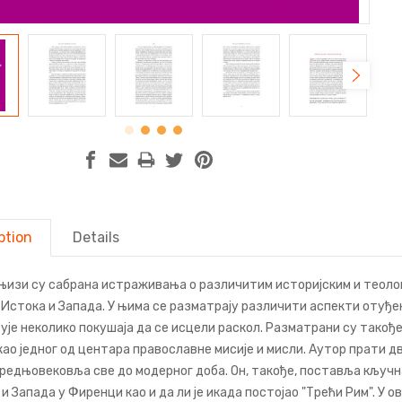
ption
Details
књизи су сабрана истраживања о различитим историјским и теоло
 Истока и Запада. У њима се разматрају различити аспекти отуђе
је неколико покушаја да се исцели раскол. Разматрани су такође
као једног од центара православне мисије и мисли. Аутор прати дв
редњовековља све до модерног доба. Он, такође, поставља кључна
и Запада у Фиренци као и да ли је икада постојао "Трећи Рим". У 