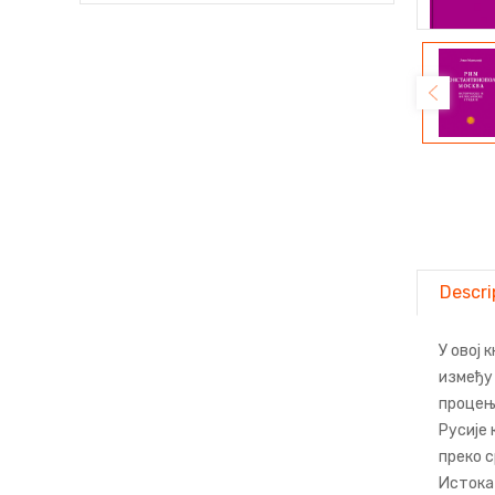
Descri
У овој 
између
процењу
Русије 
преко с
Истока 